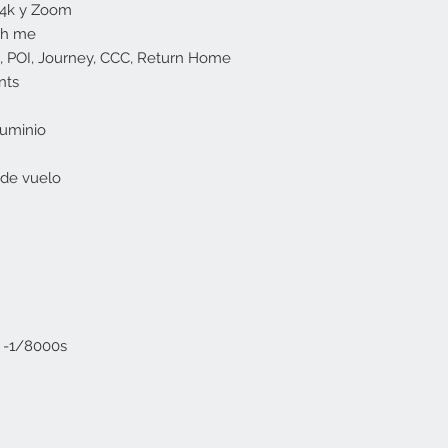
Gimbal profesion
4k y Zoom
Objetivos interc
ch me
 POI, Journey, CCC, Return Home
nts
uminio
 de vuelo
s -1/8000s