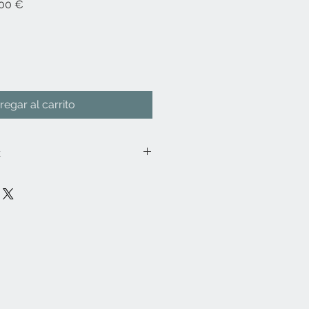
Precio
00 €
de
oferta
regar al carrito
k
us
para el transporte
zoom, similar a la Parasonic
s funciones accesibles desde la
onal A10