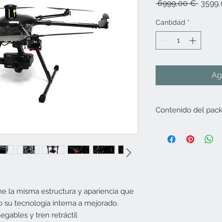
Precio
 6999,00 € 
3599,
Cantidad
*
Ag
Contenido del pac
Tornado H920 Pl
8 hélices
3baterías
Caja de aluminio 
Cámara CGO4 con 
GH4 con todas la
e la misma estructura y apariencia que
emisora.
Emisora ST16
 su tecnología interna a mejorado.
Cargador profesi
ables y tren retráctil