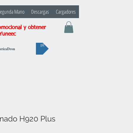
Segunda Mano
Descargas
Cargadores
omocional y obtener
 Yuneec
IR
bericaDron
nado H920 Plus