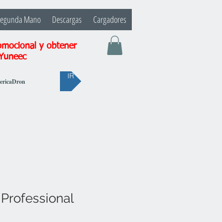
Segunda Mano
Descargas
Cargadores
omocional y obtener
 Yuneec
IR
bericaDron
Professional