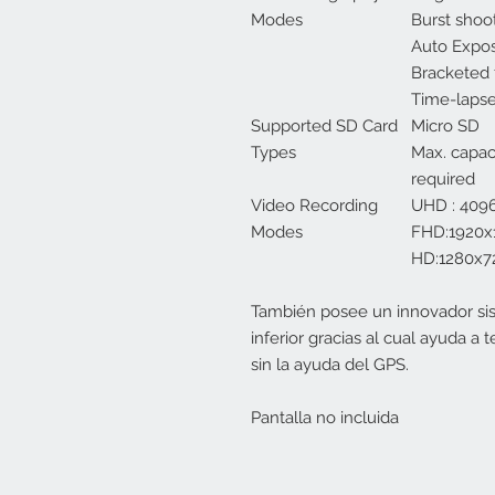
Modes
Burst shoo
Auto Expos
Bracketed 
Time-laps
Supported SD Card
Micro SD
Types
Max. capaci
required
Video Recording
UHD : 409
Modes
FHD:1920x
HD:1280x7
También posee un innovador sis
inferior gracias al cual ayuda a t
sin la ayuda del GPS.
Pantalla no incluida