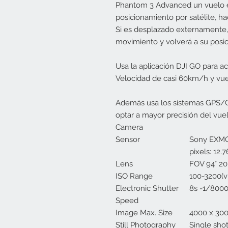
Phantom 3 Advanced un vuelo est
posicionamiento por satélite, ha
Si es desplazado externamente,
movimiento y volverá a su posici
Usa la aplicación DJI GO para ac
Velocidad de casi 60km/h y vue
Además usa los sistemas GPS/G
optar a mayor precisión del vuel
Camera
Sensor
Sony EXMOR 
pixels: 12.
Lens
FOV 94° 20
ISO Range
100-3200(v
Electronic Shutter
8s -1/800
Speed
Image Max. Size
4000 x 30
Still Photography
Single sho