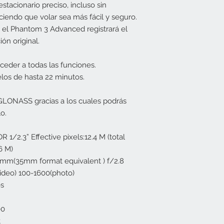
acionario preciso, incluso sin
ciendo que volar sea más fácil y seguro.
 el Phantom 3 Advanced registrará el
ón original.
ceder a todas las funciones.
los de hasta 22 minutos.
LONASS gracias a los cuales podrás
o.
1/2.3” Effective pixels:12.4 M (total
76 M)
mm(35mm format equivalent ) f/2.8
ideo) 100-1600(photo)
0s
00
t