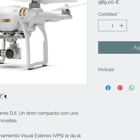
Precio
989,00 €
Cantidad
*
Ag
Incluye
Phantom 3 Profes
Batería inteligent
Emisora
Tarjeta de memo
Cargador de red
ante DJI. Un dron compacto con una
8 hélices
ncreible.
Cable de conexi
amiento Visual Estéreo (VPS) le da al