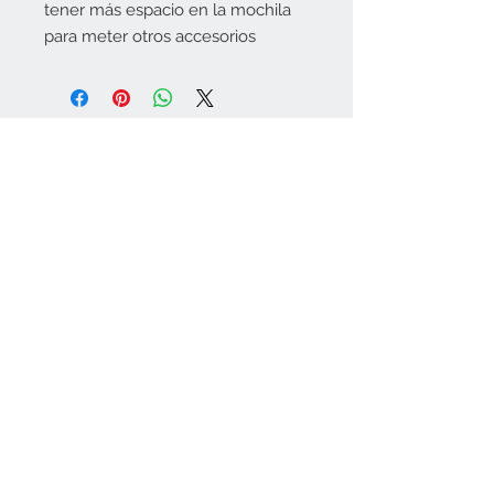
tener más espacio en la mochila
para meter otros accesorios
Aviso Legal
Politica de privacidad
josedrones@hotmail.com
Transporte