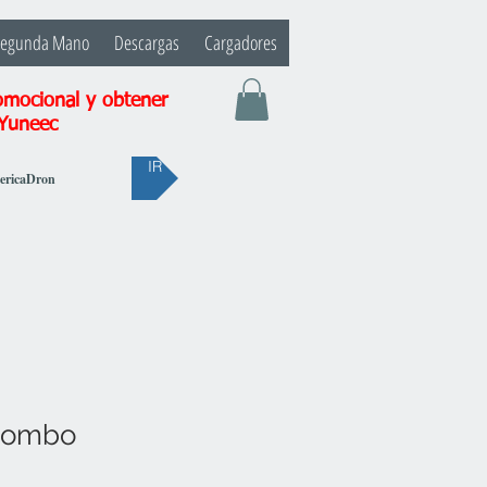
Segunda Mano
Descargas
Cargadores
omocional y obtener
 Yuneec
IR
bericaDron
 Combo