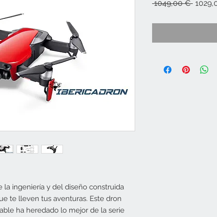
Precio
 1049,00 € 
1029,
e la ingeniería y del diseño construida
ue te lleven tus aventuras. Este dron
able ha heredado lo mejor de la serie