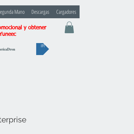
Segunda Mano
Descargas
Cargadores
omocional y obtener
 Yuneec
IR
bericaDron
terprise