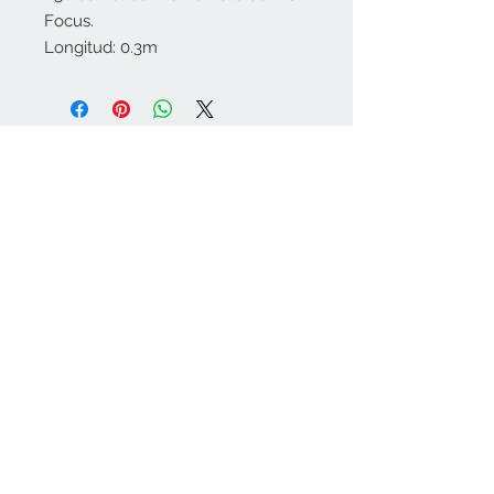
Focus.
Longitud: 0.3m
Aviso Legal
Politica de privacidad
josedrones@hotmail.com
Transporte