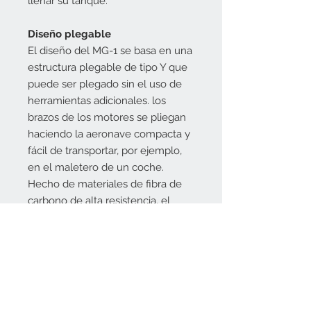
llenar su tanque.
Diseño plegable
El diseño del MG-1 se basa en una
estructura plegable de tipo Y que
puede ser plegado sin el uso de
herramientas adicionales. los
brazos de los motores se pliegan
haciendo la aeronave compacta y
fácil de transportar, por ejemplo,
en el maletero de un coche.
Hecho de materiales de fibra de
carbono de alta resistencia, el
bastidor de cuerpo ligero pero
resistente y es capaz de soportar
las condiciones más duras.
TERRENO DE SEGUIMIENTO
Mediante la integración de un