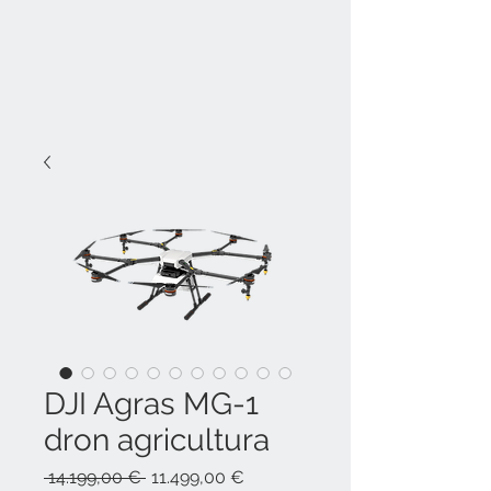
DJI Agras MG-1
dron agricultura
Precio
Precio
 14.199,00 € 
11.499,00 €