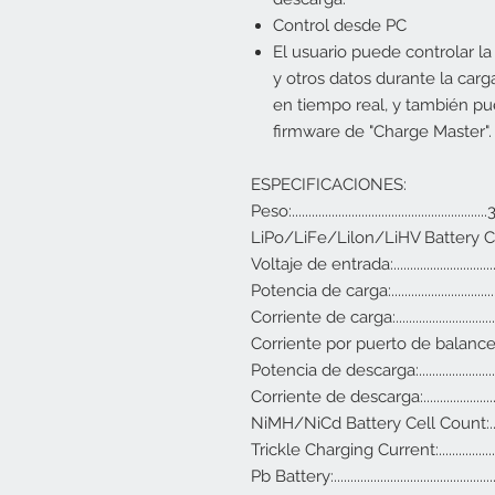
Control desde PC
El usuario puede controlar la
y otros datos durante la carga
en tiempo real, y también pue
firmware de "Charge Master".
ESPECIFICACIONES:
Peso:........................................................
LiPo/LiFe/Lilon/LiHV Battery Cell 
Voltaje de entrada:...........................
Potencia de carga:..............................
Corriente de carga:..........................
Corriente por puerto de balanceo:...
Potencia de descarga:.........................
Corriente de descarga:......................
NiMH/NiCd Battery Cell Count:..........
Trickle Charging Current:..............
Pb Battery:............................................