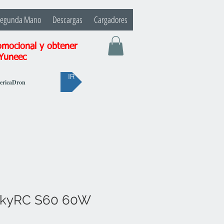
Segunda Mano
Descargas
Cargadores
omocional y obtener
 Yuneec
IR
bericaDron
SkyRC S60 60W