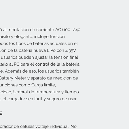
0
alimentacion de corriente
AC (100 -240
isito y
elegante, incluye función
odos los
tipos de baterías
actuales
en el
ción
de la batería
nueva
LiPo
con
4.35V
os usuarios pueden
ajustar la
tensión final
arlo al
PC
para el control de
la la bateria
re
.
Además de eso
, los usuarios también
Battery Meter
y aparato de medición
de
unciones como
Carga
límite,
acidad
,
Umbral de temperatura
y tiempo
e
el cargador sea
fácil y seguro
de usar
.
60
ador de células voltaje individual. No