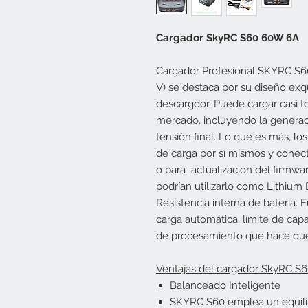
Cargador SkyRC S60 60W 6A
Cargador
Profesional
SKYRC
S6
V)
se destaca por
su diseño
exqu
descargdor.
Puede cargar
casi t
mercado
,
incluyendo la genera
tensión final
.
Lo que es más
, l
de carga
por sí mismos
y conect
o para
actualización del firmwa
podrían
utilizarlo como
Lithium
Resistencia
interna de bateria.
F
carga
automática
,
límite de cap
de procesamiento
que hace qu
Ventajas del cargador SkyRC S
Balanceado Inteligente
SKYRC S60 emplea un equilibr