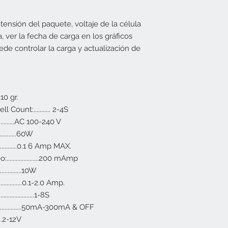
 tensión del paquete, voltaje de la célula
, ver la fecha de carga en los gráficos
de controlar la carga y actualización de
...310 gr.
Count:........... 2-4S
.............AC 100-240 V
............60W
...............0.1 6 Amp MAX.
..................200 mAmp
............10W
..............0.1-2.0 Amp.
..............1-8S
.................50mA-300mA & OFF
......2-12V