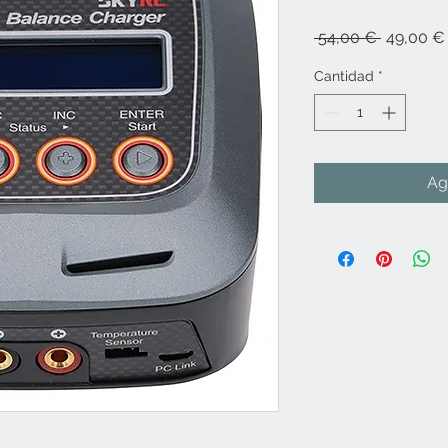
Precio
 54,00 € 
49,00 €
Cantidad
*
Ag