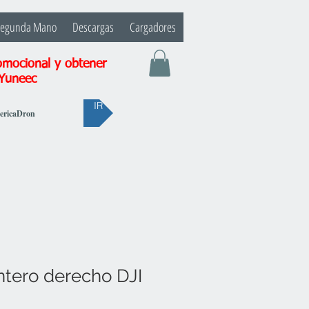
Segunda Mano
Descargas
Cargadores
omocional y obtener
 Yuneec
IR
bericaDron
ntero derecho DJI