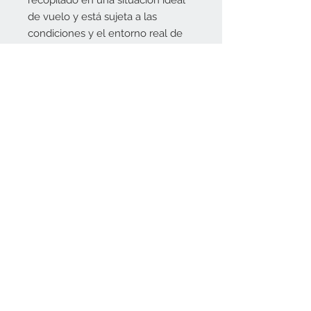
recopilado en una situación ideal
de vuelo y está sujeta a las
condiciones y el entorno real de
vuelo.
Especificaciones Técnicas
Capacidad: 4280 mAh
Voltaje: 22.8 V
Tipo de Batería: LiPo 6S
Energía: 97.58 Wh
Aviso Legal
Peso Neto: 515 g
Temperatura de Carga: de 5° a
40° C (de 41° a 104° F)
Temperatura de funcionamiento:
Politica de privacidad
de -10° a 40° C (de 14° a 104° F)
Potencia de carga máx: 180 W
josedrones@hotmail.com