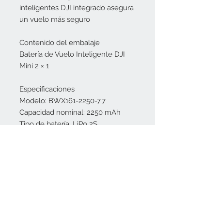
inteligentes DJI integrado asegura
un vuelo más seguro
Contenido del embalaje
Batería de Vuelo Inteligente DJI
Mini 2 × 1
Especificaciones
Modelo: BWX161-2250-7.7
Capacidad nominal: 2250 mAh
Tipo de batería: LiPo 2S
Voltaje nominal: 7.7 V
Voltaje máx. de carga: 8.8 V
Temperatura de carga: de 5° a
40 °C (de 41° a 104 °F)
Potencia de carga máx.: 29 W
Compatibilidad DJI Mini 2